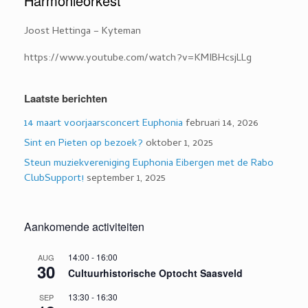
Harmonieorkest
Joost Hettinga – Kyteman
https://www.youtube.com/watch?v=KMIBHcsjLLg
Laatste berichten
14 maart voorjaarsconcert Euphonia
februari 14, 2026
Sint en Pieten op bezoek?
oktober 1, 2025
Steun muziekvereniging Euphonia Eibergen met de Rabo
ClubSupport!
september 1, 2025
Aankomende activiteiten
14:00
-
16:00
AUG
30
Cultuurhistorische Optocht Saasveld
13:30
-
16:30
SEP