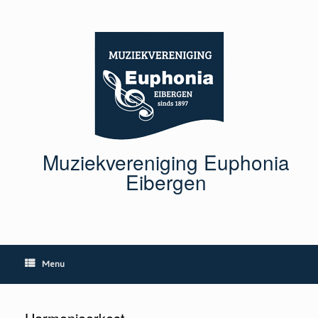
Ga
naar
de
inhoud
Muziekvereniging Euphonia
Eibergen
Menu