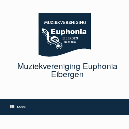
Ga
naar
de
inhoud
Muziekvereniging Euphonia
Eibergen
Menu