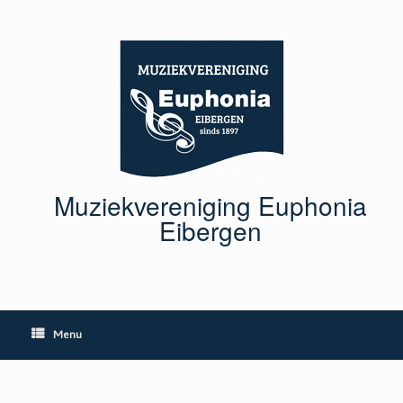
Ga
naar
de
inhoud
Muziekvereniging Euphonia
Eibergen
Menu