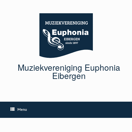
Ga
naar
de
inhoud
Muziekvereniging Euphonia
Eibergen
Menu