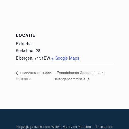
LOCATIE
Pickerhal
Kerkstraat 28
Eibergen
,
7151BW
+ Google Maps
Tweedehands Goederenmarkt
Oliebollen Huis-aan-
Huis actie
Belangencommissie
Mogelijk gemaakt door Willem, Gerdy en Madelon
Thema door