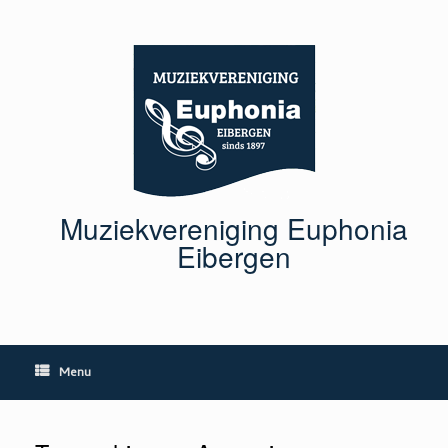
Ga
naar
de
inhoud
Muziekvereniging Euphonia
Eibergen
Menu