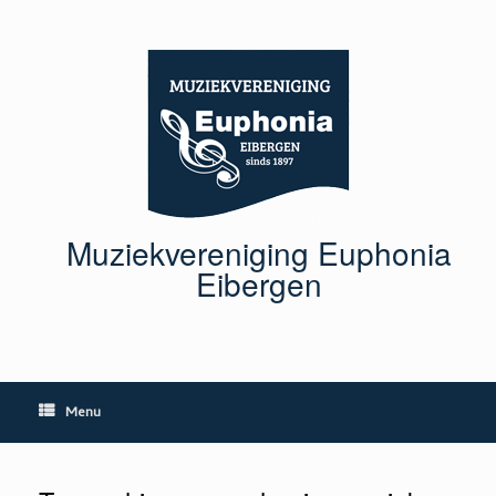
Ga
naar
de
inhoud
Muziekvereniging Euphonia
Eibergen
Menu