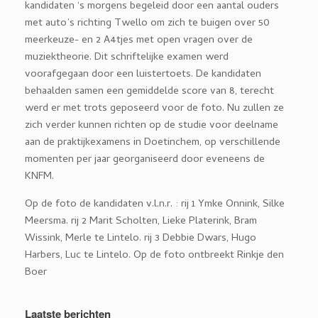
kandidaten ‘s morgens begeleid door een aantal ouders
met auto’s richting Twello om zich te buigen over 50
meerkeuze- en 2 A4tjes met open vragen over de
muziektheorie. Dit schriftelijke examen werd
voorafgegaan door een luistertoets. De kandidaten
behaalden samen een gemiddelde score van 8, terecht
werd er met trots geposeerd voor de foto. Nu zullen ze
zich verder kunnen richten op de studie voor deelname
aan de praktijkexamens in Doetinchem, op verschillende
momenten per jaar georganiseerd door eveneens de
KNFM.
Op de foto de kandidaten v.l.n.r. : rij 1 Ymke Onnink, Silke
Meersma. rij 2 Marit Scholten, Lieke Platerink, Bram
Wissink, Merle te Lintelo. rij 3 Debbie Dwars, Hugo
Harbers, Luc te Lintelo. Op de foto ontbreekt Rinkje den
Boer
Laatste berichten