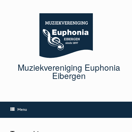
Ga
naar
de
inhoud
Muziekvereniging Euphonia
Eibergen
Menu