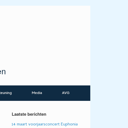
en
teuning
Media
AVG
Laatste berichten
14 maart voorjaarsconcert Euphonia