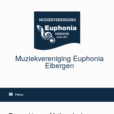
Ga
naar
de
inhoud
Muziekvereniging Euphonia
Eibergen
Menu