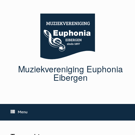
Ga
naar
de
inhoud
Muziekvereniging Euphonia
Eibergen
Menu