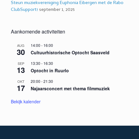
Steun muziekvereniging Euphonia Eibergen met de Rabo
ClubSupport!
september 1, 2025
Aankomende activiteiten
14:00
-
16:00
AUG
30
Cultuurhistorische Optocht Saasveld
13:30
-
16:30
SEP
13
Optocht in Ruurlo
20:00
-
21:30
OKT
17
Najaarsconcert met thema filmmuziek
Bekijk kalender