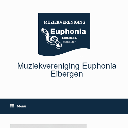
Ga
naar
de
inhoud
Muziekvereniging Euphonia
Eibergen
Menu