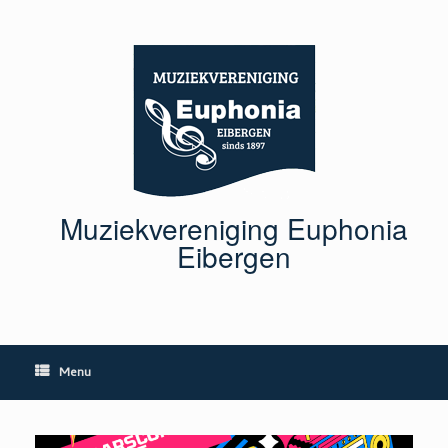
Ga
naar
de
inhoud
Muziekvereniging Euphonia
Eibergen
Menu