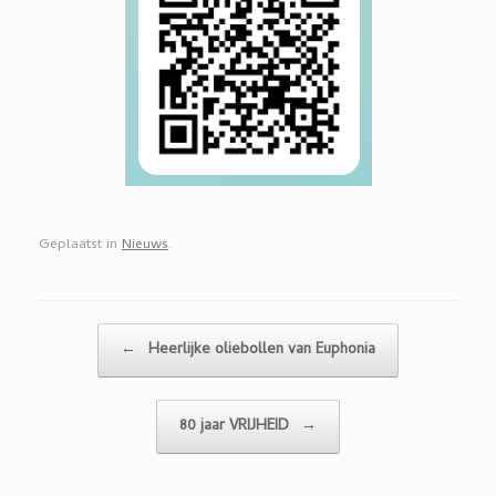
Geplaatst in
Nieuws
.
Bericht navigatie
←
Heerlijke oliebollen van Euphonia
80 jaar VRIJHEID
→