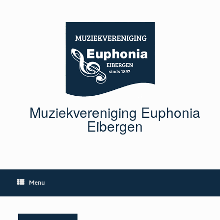
Ga
naar
de
inhoud
Muziekvereniging Euphonia
Eibergen
Menu