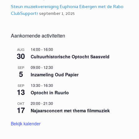
Steun muziekvereniging Euphonia Eibergen met de Rabo
ClubSupport!
september 1, 2025
Aankomende activiteiten
14:00
-
16:00
AUG
30
Cultuurhistorische Optocht Saasveld
09:00
-
12:30
SEP
5
Inzameling Oud Papier
13:30
-
16:30
SEP
13
Optocht in Ruurlo
20:00
-
21:30
OKT
17
Najaarsconcert met thema filmmuziek
Bekijk kalender