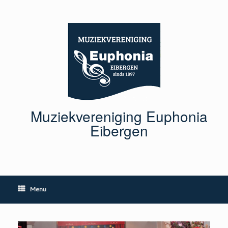
Ga
naar
de
inhoud
Muziekvereniging Euphonia
Eibergen
Menu